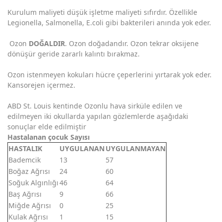
Kurulum maliyeti düşük işletme maliyeti sıfırdır. Özellikle
Legionella, Salmonella, E.coli gibi bakterileri anında yok eder.
Ozon
DOĞALDIR
. Ozon doğadandır. Ozon tekrar oksijene
dönüşür geride zararlı kalıntı bırakmaz.
Ozon istenmeyen kokuları hücre çeperlerini yırtarak yok eder.
Kansorejen içermez.
ABD St. Louis kentinde Ozonlu hava sirküle edilen ve
edilmeyen iki okullarda yapılan gözlemlerde aşağıdaki
sonuçlar elde edilmiştir
Hastalanan çocuk Sayısı
HASTALIK
UYGULANAN
UYGULANMAYAN
Bademcik
13
57
Boğaz Ağrısı
24
60
Soğuk Algınlığı
46
64
Baş Ağrısı
9
66
Miğde Ağrısı
0
25
Kulak Ağrısı
1
15