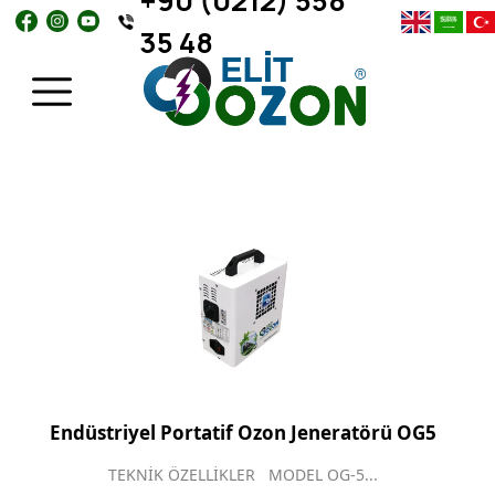
+90 (0212) 558
35 48
Endüstriyel Portatif Ozon Jeneratörü OG5
TEKNİK ÖZELLİKLER MODEL OG-5...