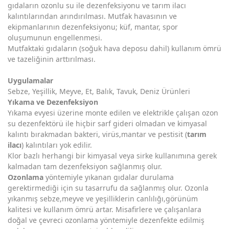
gıdaların ozonlu su ile dezenfeksiyonu ve tarım ilacı
kalıntılarından arındırılması. Mutfak havasının ve
ekipmanlarının dezenfeksiyonu; küf, mantar, spor
oluşumunun engellenmesi.
Mutfaktaki gıdaların (soğuk hava deposu dahil) kullanım ömrü
ve tazeliğinin arttırılması.
Uygulamalar
Sebze, Yeşillik, Meyve, Et, Balık, Tavuk, Deniz Ürünleri
Yıkama ve Dezenfeksiyon
Yıkama evyesi üzerine monte edilen ve elektrikle çalışan ozon
su dezenfektörü ile hiçbir sarf gideri olmadan ve kimyasal
kalıntı bırakmadan bakteri, virüs,mantar ve pestisit (
tarım
ilacı
) kalıntıları yok edilir.
Klor bazlı herhangi bir kimyasal veya sirke kullanımına gerek
kalmadan tam dezenfeksiyon sağlanmış olur.
Ozonlama
yöntemiyle yıkanan gıdalar durulama
gerektirmediği için su tasarrufu da sağlanmış olur. Ozonla
yıkanmış sebze,meyve ve yeşilliklerin canlılığı,görünüm
kalitesi ve kullanım ömrü artar. Misafirlere ve çalışanlara
doğal ve çevreci ozonlama yöntemiyle dezenfekte edilmiş