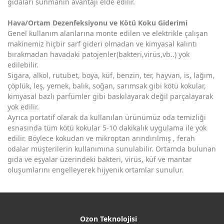
gıdaları sunmanın avantajı elde edilir.
Hava/Ortam Dezenfeksiyonu ve Kötü Koku Giderimi
Genel kullanım alanlarına monte edilen ve elektrikle çalışan
makinemiz hiçbir sarf gideri olmadan ve kimyasal kalıntı
bırakmadan havadaki patojenler(bakteri,virüs,vb..) yok
edilebilir.
Sigara, alkol, rutubet, boya, küf, benzin, ter, hayvan, is, lağım,
çöplük, leş, yemek, balık, soğan, sarımsak gibi kötü kokular,
kimyasal bazlı parfümler gibi baskılayarak değil parçalayarak
yok edilir.
Ayrıca portatif olarak da kullanılan ürünümüz oda temizliği
esnasında tüm kötü kokular 5-10 dakikalık uygulama ile yok
edilir. Böylece kokudan ve mikroptan arındırılmış , ferah
odalar müşterilerin kullanımına sunulabilir. Ortamda bulunan
gıda ve eşyalar üzerindeki bakteri, virüs, küf ve mantar
oluşumlarını engelleyerek hijyenik ortamlar sunulur.
Ozon Teknolojisi