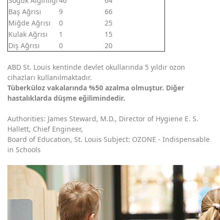
Soğuk Algınlığı
46
64
Baş Ağrısı
9
66
Miğde Ağrısı
0
25
Kulak Ağrısı
1
15
Diş Ağrısı
0
20
ABD St. Louis kentinde devlet okullarında 5 yıldır ozon
cihazları kullanılmaktadır.
Tüberküloz vakalarında %50 azalma olmuştur. Diğer
hastalıklarda düşme eğilimindedir.
Authorities: James Steward, M.D., Director of Hygiene E. S.
Hallett, Chief Engineer,
Board of Education, St. Louis Subject: OZONE - Indispensable
in Schools