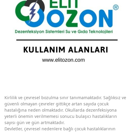
Eğitim Kurumlarında Ozon
Topraksız Tarım Ozon Jeneratörü
Otel Odalarında Koku Giderme
Sağlık (Hastahanelerde) Ozon
Soğuk Hava Depolarında Ozon Jeneratörü
Demir Mangan Giderimi Ozon jeneratörü
Tavuk Üretim Çiftlikleri Ozon jeneratörü
Et Sektöründe Ozon Uygulamaları
Sebze Meyve Dezenfeksiyonu Ozon
Kirlilik ve çevresel bozulma sınır tanımamaktadır. Sağlıksız ve
güvenli olmayan çevreler gittikçe artan sayıda çocuk
Hava Kalitesi Hava Sağlığında Ozon
hastalığına neden olmaktadır. Okullarda dezenfeksiyona
yeterli önemin verilmemesi sonucu bulaşıcı hastalıkların
Gıda Sektöründe Ozon Kullanımı
sayısı gün ve gün artmaktadır.
Devletler, çevresel nedenlere bağlı çocuk hastalıklarının
Yemek Fabrikaları ve Catering Ozon jeneratörü