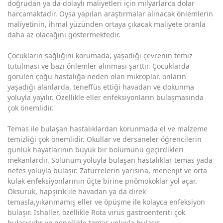
doğrudan ya da dolaylı maliyetleri için milyarlarca dolar
Cami ve Mescitlerde Ozon
harcamaktadır. Oysa yapılan araştırmalar alınacak önlemlerin
maliyetinin, ihmal yüzünden ortaya çıkacak maliyete oranla
İç Mekan Ozon jeneratörü
daha az olacağını göstermektedir.
Balık İşleme Tesisleri Ozon jeneratörü
Çocukların sağlığını korumada, yaşadığı çevrenin temiz
tutulması ve bazı önlemler alınması şarttır. Çocuklarda
Kot Ağartma Ozon Jeneratörü
görülen çoğu hastalığa neden olan mikroplar, onların
yaşadığı alanlarda, teneffüs ettiği havadan ve dokunma
Tavuk Kesimhaneleri Ozon jeneratörü
yoluyla yayılır. Özellikle eller enfeksiyonların bulaşmasında
çok önemlidir.
Toprak ve Yeraltı Suyu İyileştirme Sistemleri
Temas ile bulaşan hastalıklardan korunmada el ve malzeme
temizliği çok önemlidir. Okullar ve dersaneler öğrencilerin
günlük hayatlarının büyük bir bölümünü geçirdikleri
mekanlardır. Solunum yoluyla bulaşan hastalıklar temas yada
nefes yoluyla bulaşır. Zatürrelerin yarısına, menenjit ve orta
kulak enfeksiyonlarının üçte birine pnömokoklar yol açar.
Öksürük, hapşırık ile havadan ya da direk
temasla,yıkanmamış eller ve öpüşme ile kolayca enfeksiyon
bulaşır. İshaller, özellikle Rota virus gastroenteriti çok
bulaşıcıdır ve genellikle temas yoluyla bulaşır.