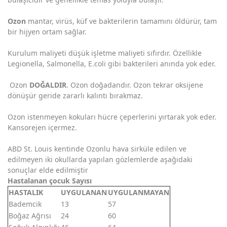
Ozon
mantar, virüs, küf ve bakterilerin tamamını öldürür, tam
bir hijyen ortam sağlar.
Kurulum maliyeti düşük işletme maliyeti sıfırdır. Özellikle
Legionella, Salmonella, E.coli gibi bakterileri anında yok eder.
Ozon
DOĞALDIR
. Ozon doğadandır. Ozon tekrar oksijene
dönüşür geride zararlı kalıntı bırakmaz.
Ozon istenmeyen kokuları hücre çeperlerini yırtarak yok eder.
Kansorejen içermez.
ABD St. Louis kentinde Ozonlu hava sirküle edilen ve
edilmeyen iki okullarda yapılan gözlemlerde aşağıdaki
sonuçlar elde edilmiştir
Hastalanan çocuk Sayısı
HASTALIK
UYGULANAN
UYGULANMAYAN
Bademcik
13
57
Boğaz Ağrısı
24
60