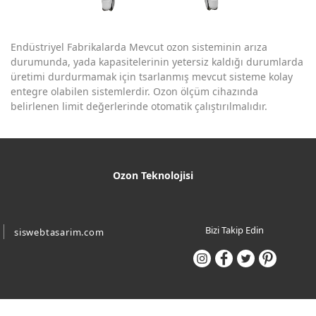
Endüstriyel Fabrikalarda Mevcut ozon sisteminin arıza
durumunda, yada kapasitelerinin yetersiz kaldığı durumlarda
üretimi durdurmamak için tsarlanmış mevcut sisteme kolay
entegre olabilen sistemlerdir. Ozon ölçüm cihazında
belirlenen limit değerlerinde otomatik çalıştırılmalıdır.
Ozon Teknolojisi
Bizi Takip Edin
siswebtasarim.com